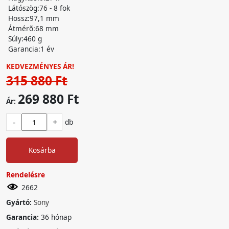
Látószög:76 - 8 fok
Hossz:97,1 mm
Átmérõ:68 mm
Súly:460 g
Garancia:1 év
KEDVEZMÉNYES ÁR!
315 880 Ft
269 880 Ft
Ár:
-
+
db
Kosárba
Rendelésre
2662
Gyártó:
Sony
Garancia:
36 hónap