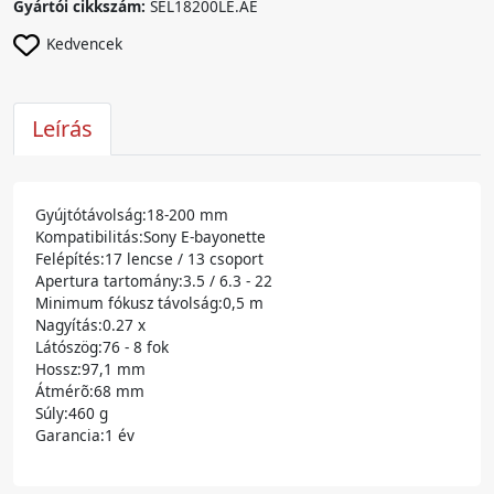
Gyártói cikkszám:
SEL18200LE.AE
Kedvencek
Leírás
Gyújtótávolság:18-200 mm
Kompatibilitás:Sony E-bayonette
Felépítés:17 lencse / 13 csoport
Apertura tartomány:3.5 / 6.3 - 22
Minimum fókusz távolság:0,5 m
Nagyítás:0.27 x
Látószög:76 - 8 fok
Hossz:97,1 mm
Átmérõ:68 mm
Súly:460 g
Garancia:1 év