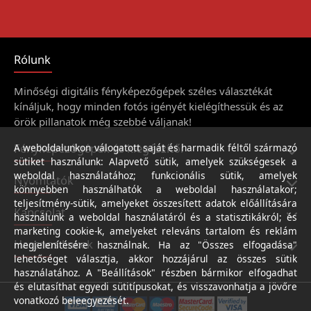
Rólunk
Minőségi digitális fényképezőgépek széles választékát
kínáljuk, hogy minden fotós igényét kielégíthessük és az
örök pillanatok még szebbé váljanak!
Fényképezőgépek és kiegészítői
A weboldalunkon válogatott saját és harmadik féltől származó
sütiket használunk: Alapvető sütik, amelyek szükségesek a
weboldal használatához; funkcionális sütik, amelyek
Nyomtatók
könnyebben használhatók a weboldal használatakor;
teljesítmény-sütik, amelyeket összesített adatok előállítására
Kapcsolat
használunk a weboldal használatáról és a statisztikákról; és
marketing cookie-k, amelyeket releváns tartalom és reklám
Hasznos linkek
megjelenítésére használnak. Ha az "Összes elfogadása"
lehetőséget választja, akkor hozzájárul az összes sütik
használatához. A "Beállítások" részben bármikor elfogadhat
és elutasíthat egyedi sütitípusokat, és visszavonhatja a jövőre
vonatkozó beleegyezését.