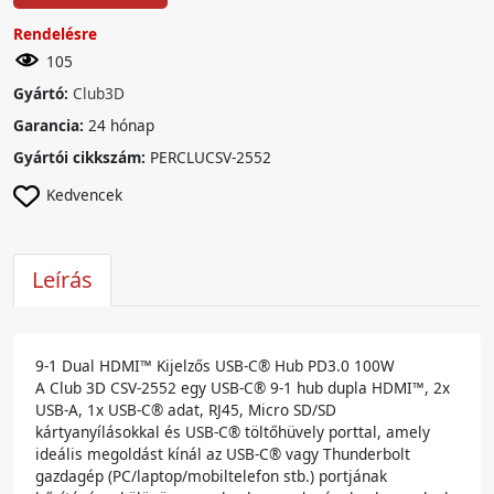
Rendelésre
105
Gyártó:
Club3D
Garancia:
24 hónap
Gyártói cikkszám:
PERCLUCSV-2552
Kedvencek
Leírás
9-1 Dual HDMI™ Kijelzős USB-C® Hub PD3.0 100W
A Club 3D CSV-2552 egy USB-C® 9-1 hub dupla HDMI™, 2x
USB-A, 1x USB-C® adat, RJ45, Micro SD/SD
kártyanyílásokkal és USB-C® töltőhüvely porttal, amely
ideális megoldást kínál az USB-C® vagy Thunderbolt
gazdagép (PC/laptop/mobiltelefon stb.) portjának