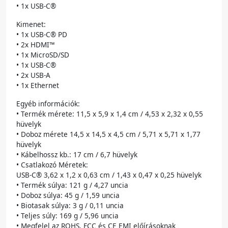
• 1x USB-C®
Kimenet:
• 1x USB-C® PD
• 2x HDMI™
• 1x MicroSD/SD
• 1x USB-C®
• 2x USB-A
• 1x Ethernet
Egyéb információk:
• Termék mérete: 11,5 x 5,9 x 1,4 cm / 4,53 x 2,32 x 0,55
hüvelyk
• Doboz mérete 14,5 x 14,5 x 4,5 cm / 5,71 x 5,71 x 1,77
hüvelyk
• Kábelhossz kb.: 17 cm / 6,7 hüvelyk
• Csatlakozó Méretek:
USB-C® 3,62 x 1,2 x 0,63 cm / 1,43 x 0,47 x 0,25 hüvelyk
• Termék súlya: 121 g / 4,27 uncia
• Doboz súlya: 45 g / 1,59 uncia
• Biotasak súlya: 3 g / 0,11 uncia
• Teljes súly: 169 g / 5,96 uncia
• Megfelel az ROHS, FCC és CE EMI előírásoknak