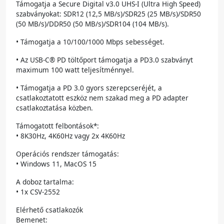
Támogatja a Secure Digital v3.0 UHS-I (Ultra High Speed)
szabványokat: SDR12 (12,5 MB/s)/SDR25 (25 MB/s)/SDR50
(50 MB/s)/DDR50 (50 MB/s)/SDR104 (104 MB/s).
• Támogatja a 10/100/1000 Mbps sebességet.
• Az USB-C® PD töltőport támogatja a PD3.0 szabványt
maximum 100 watt teljesítménnyel.
• Támogatja a PD 3.0 gyors szerepcseréjét, a
csatlakoztatott eszköz nem szakad meg a PD adapter
csatlakoztatása közben.
Támogatott felbontások*:
• 8K30Hz, 4K60Hz vagy 2x 4K60Hz
Operációs rendszer támogatás:
• Windows 11, MacOS 15
A doboz tartalma:
• 1x CSV-2552
Elérhető csatlakozók
Bemenet: