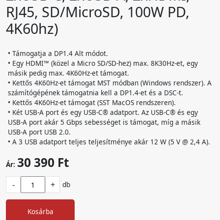
RJ45, SD/MicroSD, 100W PD,
4K60hz)
• Támogatja a DP1.4 Alt módot.
• Egy HDMI™ (közel a Micro SD/SD-hez) max. 8K30Hz-et, egy
másik pedig max. 4K60Hz-et támogat.
• Kettős 4K60Hz-et támogat MST módban (Windows rendszer). A
számítógépének támogatnia kell a DP1.4-et és a DSC-t.
• Kettős 4K60Hz-et támogat (SST MacOS rendszeren).
• Két USB-A port és egy USB-C® adatport. Az USB-C® és egy
USB-A port akár 5 Gbps sebességet is támogat, míg a másik
USB-A port USB 2.0.
• A 3 USB adatport teljes teljesítménye akár 12 W (5 V @ 2,4 A).
30 390 Ft
Ár:
-
+
db
Kosárba