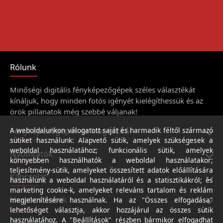
Rólunk
Minőségi digitális fényképezőgépek széles választékát
kínáljuk, hogy minden fotós igényét kielégíthessük és az
örök pillanatok még szebbé váljanak!
Fényképezőgépek és kiegészítői
A weboldalunkon válogatott saját és harmadik féltől származó
sütiket használunk: Alapvető sütik, amelyek szükségesek a
weboldal használatához; funkcionális sütik, amelyek
Nyomtatók
könnyebben használhatók a weboldal használatakor;
teljesítmény-sütik, amelyeket összesített adatok előállítására
Kapcsolat
használunk a weboldal használatáról és a statisztikákról; és
marketing cookie-k, amelyeket releváns tartalom és reklám
Hasznos linkek
megjelenítésére használnak. Ha az "Összes elfogadása"
lehetőséget választja, akkor hozzájárul az összes sütik
használatához. A "Beállítások" részben bármikor elfogadhat