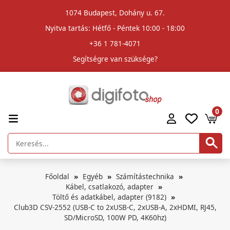
1074 Budapest, Dohány u. 67.
Nyitva tartás: Hétfő - Péntek 10:00 - 18:00
+36 1 781-4071
Segítségre van szüksége?
0
Főoldal
Egyéb
Számítástechnika
Kábel, csatlakozó, adapter
Töltő és adatkábel, adapter (9182)
Club3D CSV-2552 (USB-C to 2xUSB-C, 2xUSB-A, 2xHDMI, RJ45,
SD/MicroSD, 100W PD, 4K60hz)