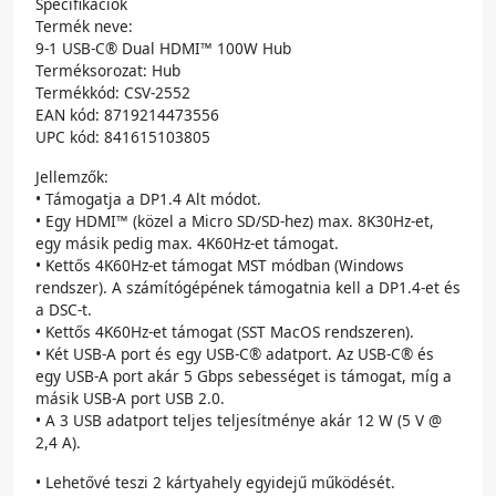
Specifikációk
Termék neve:
9-1 USB-C® Dual HDMI™ 100W Hub
Terméksorozat: Hub
Termékkód: CSV-2552
EAN kód: 8719214473556
UPC kód: 841615103805
Jellemzők:
• Támogatja a DP1.4 Alt módot.
• Egy HDMI™ (közel a Micro SD/SD-hez) max. 8K30Hz-et,
egy másik pedig max. 4K60Hz-et támogat.
• Kettős 4K60Hz-et támogat MST módban (Windows
rendszer). A számítógépének támogatnia kell a DP1.4-et és
a DSC-t.
• Kettős 4K60Hz-et támogat (SST MacOS rendszeren).
• Két USB-A port és egy USB-C® adatport. Az USB-C® és
egy USB-A port akár 5 Gbps sebességet is támogat, míg a
másik USB-A port USB 2.0.
• A 3 USB adatport teljes teljesítménye akár 12 W (5 V @
2,4 A).
• Lehetővé teszi 2 kártyahely egyidejű működését.