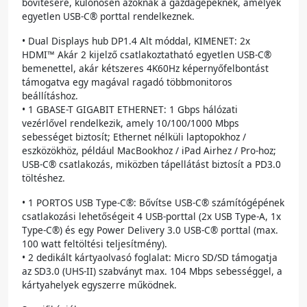
bővítésére, különösen azoknak a gazdagépeknek, amelyek
egyetlen USB-C® porttal rendelkeznek.
• Dual Displays hub DP1.4 Alt móddal, KIMENET: 2x
HDMI™ Akár 2 kijelző csatlakoztatható egyetlen USB-C®
bemenettel, akár kétszeres 4K60Hz képernyőfelbontást
támogatva egy magával ragadó többmonitoros
beállításhoz.
• 1 GBASE-T GIGABIT ETHERNET: 1 Gbps hálózati
vezérlővel rendelkezik, amely 10/100/1000 Mbps
sebességet biztosít; Ethernet nélküli laptopokhoz /
eszközökhöz, például MacBookhoz / iPad Airhez / Pro-hoz;
USB-C® csatlakozás, miközben tápellátást biztosít a PD3.0
töltéshez.
• 1 PORTOS USB Type-C®: Bővítse USB-C® számítógépének
csatlakozási lehetőségeit 4 USB-porttal (2x USB Type-A, 1x
Type-C®) és egy Power Delivery 3.0 USB-C® porttal (max.
100 watt feltöltési teljesítmény).
• 2 dedikált kártyaolvasó foglalat: Micro SD/SD támogatja
az SD3.0 (UHS-II) szabványt max. 104 Mbps sebességgel, a
kártyahelyek egyszerre működnek.