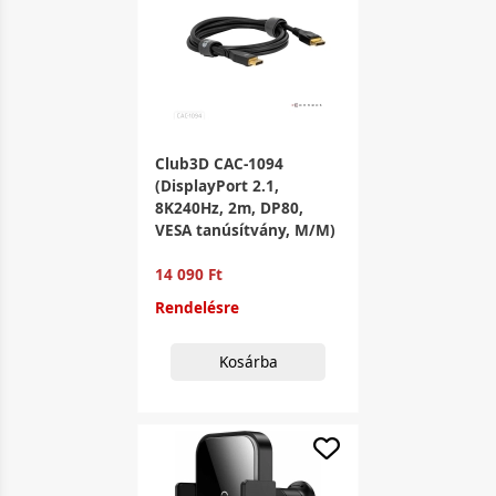
Club3D CAC-1094
(DisplayPort 2.1,
8K240Hz, 2m, DP80,
VESA tanúsítvány, M/M)
14 090 Ft
Rendelésre
Kosárba