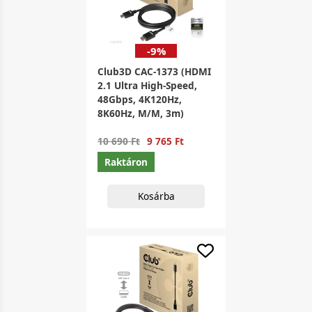
-9%
Club3D CAC-1373 (HDMI
2.1 Ultra High-Speed,
48Gbps, 4K120Hz,
8K60Hz, M/M, 3m)
10 690 Ft
9 765 Ft
Raktáron
Kosárba