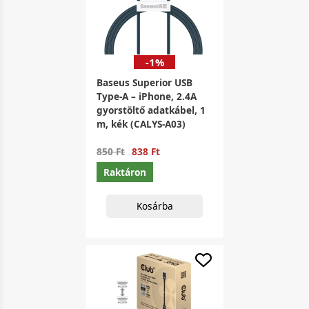
-1%
Baseus Superior USB
Type-A – iPhone, 2.4A
gyorstöltő adatkábel, 1
m, kék (CALYS-A03)
850 Ft
838 Ft
Raktáron
Kosárba