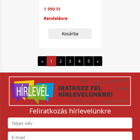
1 990 Ft
Rendelésre
Kosárba
«
1
2
3
4
5
»
Feliratkozás hírlevelünkre