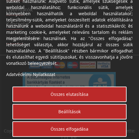
sütiket használunk: Alapvető sütik, amelyek szükségesek a
weboldal használatához; funkcionális sütik, amelyek
Nyomtatók
könnyebben használhatók a weboldal használatakor;
teljesítmény-sütik, amelyeket összesített adatok előállítására
Kapcsolat
használunk a weboldal használatáról és a statisztikákról; és
marketing cookie-k, amelyeket releváns tartalom és reklám
Hasznos linkek
megjelenítésére használnak. Ha az "Összes elfogadása"
lehetőséget választja, akkor hozzájárul az összes sütik
használatához. A "Beállítások" részben bármikor elfogadhat
és elutasíthat egyedi sütitípusokat, és visszavonhatja a jövőre
vonatkozó beleegyezését.
Adatvédelmi Nyilatkozat
Összes elutasítása
Beállítások
Árukereső.hu
Összes elfogadása
Copyright © Digifotoshop - Axico-Digital Kft. 2024. Készítette:
I.T.C Kft.