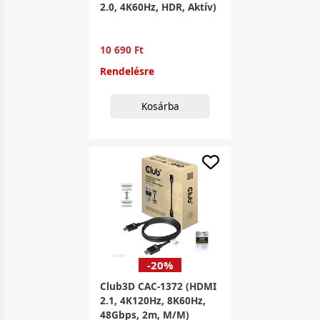
2.0, 4K60Hz, HDR, Aktív)
10 690 Ft
Rendelésre
Kosárba
-20%
Club3D CAC-1372 (HDMI
2.1, 4K120Hz, 8K60Hz,
48Gbps, 2m, M/M)