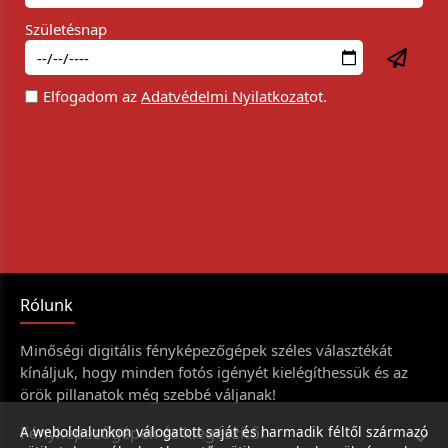
Születésnap
Elfogadom az
Adatvédelmi Nyilatkozat
ot.
Rólunk
Minőségi digitális fényképezőgépek széles választékát
kínáljuk, hogy minden fotós igényét kielégíthessük és az
örök pillanatok még szebbé váljanak!
Fényképezőgépek és kiegészítői
A weboldalunkon válogatott saját és harmadik féltől származó