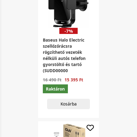
-7%
Baseus Halo Electric
szellőzőrácsra
rögzíthető vezeték
nélküli autós telefon
gyorstöltő és tartó
(SUDD00000
16 490 Ft
15 395 Ft
Raktáron
Kosárba