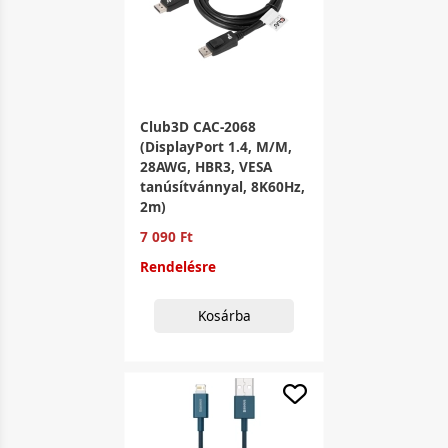
Club3D CAC-2068
(DisplayPort 1.4, M/M,
28AWG, HBR3, VESA
tanúsítvánnyal, 8K60Hz,
2m)
7 090 Ft
Rendelésre
Kosárba