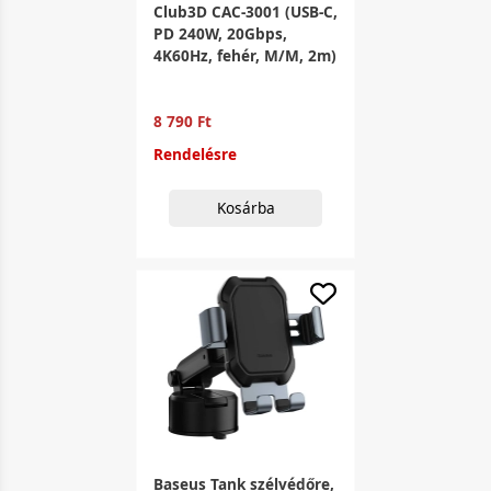
Club3D CAC-3001 (USB-C,
PD 240W, 20Gbps,
4K60Hz, fehér, M/M, 2m)
8 790 Ft
Rendelésre
Kosárba
Baseus Tank szélvédőre,