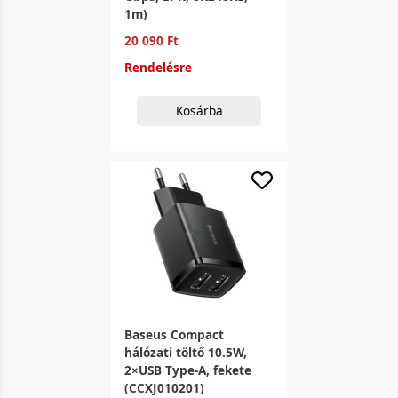
1m)
20 090 Ft
Rendelésre
Kosárba
Baseus Compact
hálózati töltő 10.5W,
2×USB Type-A, fekete
(CCXJ010201)