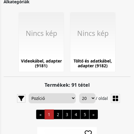
Alkategóriák
Nincs kép
Nincs kép
Videokábel, adapter
Töltő és adatkábel,
(9181)
adapter (9182)
Termékek: 91 tétel
/ oldal
«
1
2
3
4
5
»