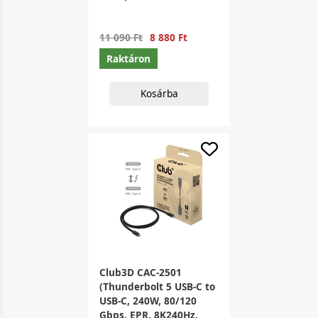
11 090 Ft
8 880 Ft
Raktáron
Kosárba
Club3D CAC-2501
(Thunderbolt 5 USB-C to
USB-C, 240W, 80/120
Gbps, EPR, 8K240Hz,