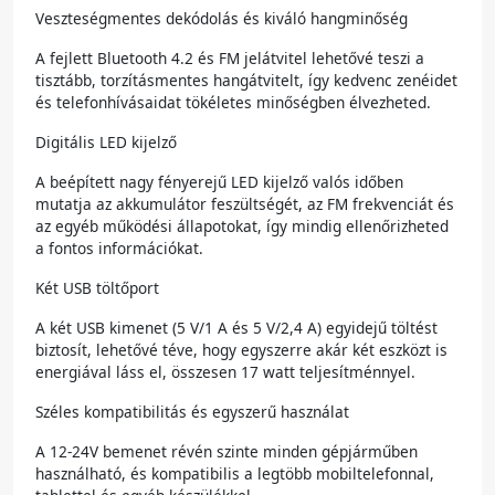
Veszteségmentes dekódolás és kiváló hangminőség
A fejlett Bluetooth 4.2 és FM jelátvitel lehetővé teszi a
tisztább, torzításmentes hangátvitelt, így kedvenc zenéidet
és telefonhívásaidat tökéletes minőségben élvezheted.
Digitális LED kijelző
A beépített nagy fényerejű LED kijelző valós időben
mutatja az akkumulátor feszültségét, az FM frekvenciát és
az egyéb működési állapotokat, így mindig ellenőrizheted
a fontos információkat.
Két USB töltőport
A két USB kimenet (5 V/1 A és 5 V/2,4 A) egyidejű töltést
biztosít, lehetővé téve, hogy egyszerre akár két eszközt is
energiával láss el, összesen 17 watt teljesítménnyel.
Széles kompatibilitás és egyszerű használat
A 12-24V bemenet révén szinte minden gépjárműben
használható, és kompatibilis a legtöbb mobiltelefonnal,