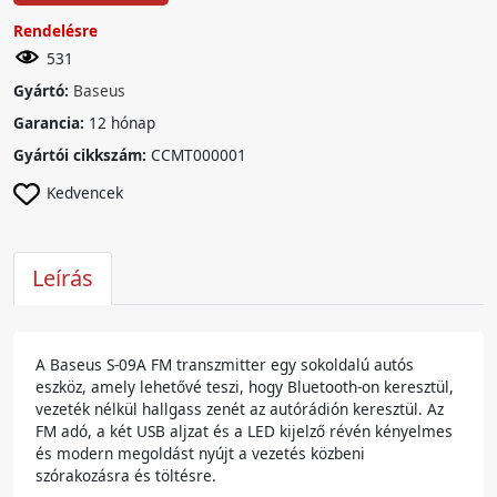
Rendelésre
531
Gyártó:
Baseus
Garancia:
12 hónap
Gyártói cikkszám:
CCMT000001
Kedvencek
Leírás
A Baseus S-09A FM transzmitter egy sokoldalú autós
eszköz, amely lehetővé teszi, hogy Bluetooth-on keresztül,
vezeték nélkül hallgass zenét az autórádión keresztül. Az
FM adó, a két USB aljzat és a LED kijelző révén kényelmes
és modern megoldást nyújt a vezetés közbeni
szórakozásra és töltésre.