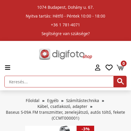
1074 Budapest, Dohány u. 67.
Nyitva tartás: Hétfő - Péntek 10:00 - 18:00
+36 1 781-4071
Segítségre van szüksége?
0
Főoldal
Egyéb
Számítástechnika
Kábel, csatlakozó, adapter
Baseus S-09A FM transzmitter, zenelejátszó, autós töltő, fekete
(CCMT000001)
-3%