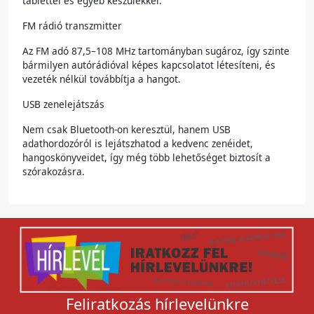
tablettel és egyéb készülékkel.
FM rádió transzmitter
Az FM adó 87,5–108 MHz tartományban sugároz, így szinte
bármilyen autórádióval képes kapcsolatot létesíteni, és
vezeték nélkül továbbítja a hangot.
USB zenelejátszás
Nem csak Bluetooth-on keresztül, hanem USB
adathordozóról is lejátszhatod a kedvenc zenéidet,
hangoskönyveidet, így még több lehetőséget biztosít a
szórakozásra.
Feliratkozás hírlevelünkre