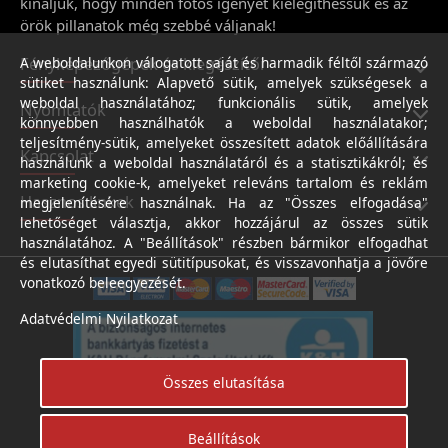
kínáljuk, hogy minden fotós igényét kielégíthessük és az
örök pillanatok még szebbé váljanak!
Fényképezőgépek és kiegészítői
A weboldalunkon válogatott saját és harmadik féltől származó
sütiket használunk: Alapvető sütik, amelyek szükségesek a
weboldal használatához; funkcionális sütik, amelyek
Nyomtatók
könnyebben használhatók a weboldal használatakor;
teljesítmény-sütik, amelyeket összesített adatok előállítására
Kapcsolat
használunk a weboldal használatáról és a statisztikákról; és
marketing cookie-k, amelyeket releváns tartalom és reklám
Hasznos linkek
megjelenítésére használnak. Ha az "Összes elfogadása"
lehetőséget választja, akkor hozzájárul az összes sütik
használatához. A "Beállítások" részben bármikor elfogadhat
és elutasíthat egyedi sütitípusokat, és visszavonhatja a jövőre
vonatkozó beleegyezését.
Adatvédelmi Nyilatkozat
Összes elutasítása
Beállítások