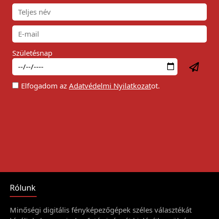
Születésnap
Elfogadom az
Adatvédelmi Nyilatkozat
ot.
Rólunk
Minőségi digitális fényképezőgépek széles választékát