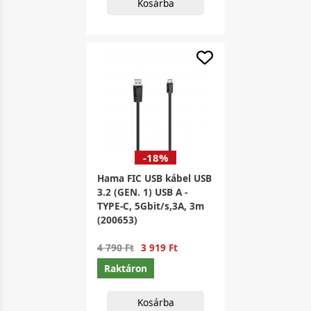
Kosárba
-18%
Hama FIC USB kábel USB
3.2 (GEN. 1) USB A -
TYPE-C, 5Gbit/s,3A, 3m
(200653)
4 790 Ft
3 919 Ft
Raktáron
Kosárba