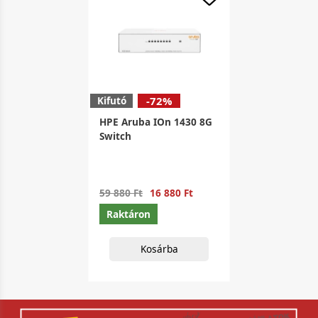
Kifutó
-72%
HPE Aruba IOn 1430 8G
Switch
59 880 Ft
16 880 Ft
Raktáron
Kosárba