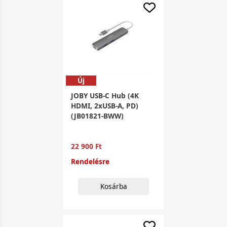
Új
JOBY USB-C Hub (4K
HDMI, 2xUSB-A, PD)
(JB01821-BWW)
22 900 Ft
Rendelésre
Kosárba