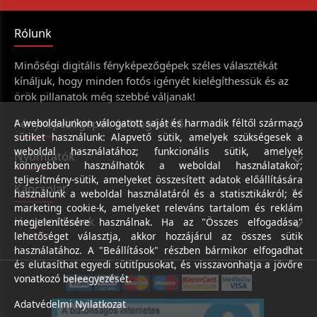
Rólunk
Minőségi digitális fényképezőgépek széles választékát
kínáljuk, hogy minden fotós igényét kielégíthessük és az
örök pillanatok még szebbé váljanak!
Fényképezőgépek és kiegészítői
A weboldalunkon válogatott saját és harmadik féltől származó
sütiket használunk: Alapvető sütik, amelyek szükségesek a
weboldal használatához; funkcionális sütik, amelyek
Nyomtatók
könnyebben használhatók a weboldal használatakor;
teljesítmény-sütik, amelyeket összesített adatok előállítására
Kapcsolat
használunk a weboldal használatáról és a statisztikákról; és
marketing cookie-k, amelyeket releváns tartalom és reklám
Hasznos linkek
megjelenítésére használnak. Ha az "Összes elfogadása"
lehetőséget választja, akkor hozzájárul az összes sütik
használatához. A "Beállítások" részben bármikor elfogadhat
és elutasíthat egyedi sütitípusokat, és visszavonhatja a jövőre
vonatkozó beleegyezését.
Adatvédelmi Nyilatkozat