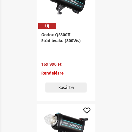
Új
Godox QS800II
Stúdióvaku (800Ws)
169 990 Ft
Rendelésre
Kosárba