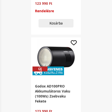
123 990 Ft
Rendelésre
Kosárba
Új
Godox AD100PRO
Akkumulátoros Vaku
(100Ws) Zsebvaku
Fekete
123 990 Ft