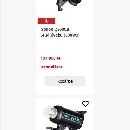
Új
Godox QS600II
Stúdióvaku (600Ws)
134 990 Ft
Rendelésre
Kosárba