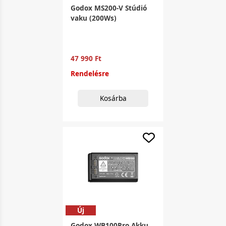
Godox MS200-V Stúdió
vaku (200Ws)
47 990 Ft
Rendelésre
Kosárba
Új
Godox WB100Pro Akku