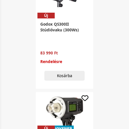
Új
Godox QS300II
Stúdióvaku (300Ws)
83 990 Ft
Rendelésre
Kosárba
Új