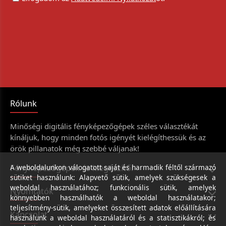
Rólunk
Minőségi digitális fényképezőgépek széles választékát
kínáljuk, hogy minden fotós igényét kielégíthessük és az
örök pillanatok még szebbé váljanak!
Fényképezőgépek és kiegészítői
A weboldalunkon válogatott saját és harmadik féltől származó
sütiket használunk: Alapvető sütik, amelyek szükségesek a
weboldal használatához; funkcionális sütik, amelyek
Nyomtatók
könnyebben használhatók a weboldal használatakor;
teljesítmény-sütik, amelyeket összesített adatok előállítására
Kapcsolat
használunk a weboldal használatáról és a statisztikákról; és