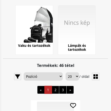
Nincs kép
Vaku és tartozékok
Lámpák és
tartozékok
Termékek: 46 tétel
/ oldal
«
1
2
3
»