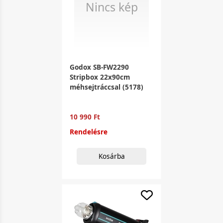
Nincs kép
Godox SB-FW2290
Stripbox 22x90cm
méhsejtráccsal (5178)
10 990 Ft
Rendelésre
Kosárba