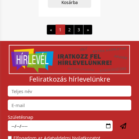
Kosárba
«
1
2
3
»
Feliratkozás hírlevelünkre
Születésnap
Elfogadom az
Adatvédelmi Nyilatkozat
ot.