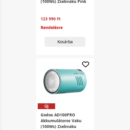
(100Ws) Zsebvaku Pink
123 990 Ft
Rendelésre
Kosárba
Új
Godox AD100PRO
Akkumulátoros Vaku
(100Ws) Zsebvaku