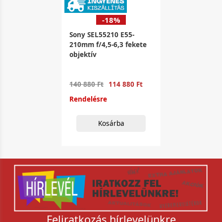
-18%
Sony SEL55210 E55-
210mm f/4,5-6,3 fekete
objektív
140 880 Ft
114 880 Ft
Rendelésre
Kosárba
Feliratkozás hírlevelünkre