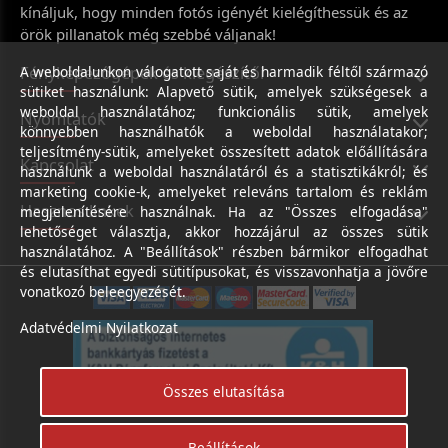
kínáljuk, hogy minden fotós igényét kielégíthessük és az
örök pillanatok még szebbé váljanak!
Fényképezőgépek és kiegészítői
A weboldalunkon válogatott saját és harmadik féltől származó
sütiket használunk: Alapvető sütik, amelyek szükségesek a
weboldal használatához; funkcionális sütik, amelyek
Nyomtatók
könnyebben használhatók a weboldal használatakor;
teljesítmény-sütik, amelyeket összesített adatok előállítására
Kapcsolat
használunk a weboldal használatáról és a statisztikákról; és
marketing cookie-k, amelyeket releváns tartalom és reklám
Hasznos linkek
megjelenítésére használnak. Ha az "Összes elfogadása"
lehetőséget választja, akkor hozzájárul az összes sütik
használatához. A "Beállítások" részben bármikor elfogadhat
és elutasíthat egyedi sütitípusokat, és visszavonhatja a jövőre
vonatkozó beleegyezését.
Adatvédelmi Nyilatkozat
Összes elutasítása
Beállítások