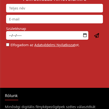
Születésnap
Elfogadom az
Adatvédelmi Nyilatkozat
ot.
Rólunk
Minőségi digitális fényképezőgépek széles választékát