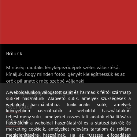
Rólunk
Minőségi digitális fényképezőgépek széles választékát
kínáljuk, hogy minden fotós igényét kielégíthessük és az
örök pillanatok még szebbé váljanak!
Fényképezőgépek és kiegészítői
A weboldalunkon válogatott saját és harmadik féltől származó
sütiket használunk: Alapvető sütik, amelyek szükségesek a
weboldal használatához; funkcionális sütik, amelyek
Nyomtatók
könnyebben használhatók a weboldal használatakor;
teljesítmény-sütik, amelyeket összesített adatok előállítására
Kapcsolat
használunk a weboldal használatáról és a statisztikákról; és
marketing cookie-k, amelyeket releváns tartalom és reklám
Hasznos linkek
megjelenítésére használnak. Ha az "Összes elfogadása"