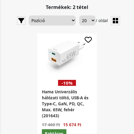
Termékek: 2 tétel
/ oldal
-10%
Hama Univerzális
hálózati töltő, USB-A és
Type-C, GaN, PD, QC,
Max. 65W, fehér
(201643)
17 460 Ft
15 674 Ft
Raktáron