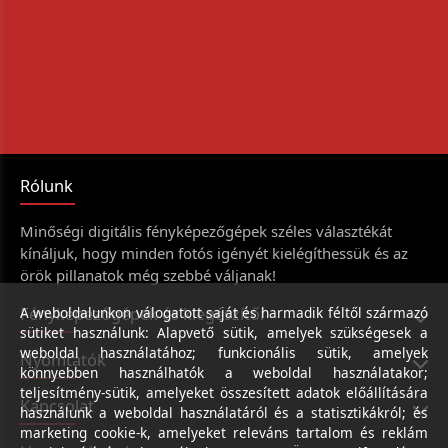
Rólunk
Minőségi digitális fényképezőgépek széles választékát
kínáljuk, hogy minden fotós igényét kielégíthessük és az
örök pillanatok még szebbé váljanak!
Fényképezőgépek és kiegészítői
A weboldalunkon válogatott saját és harmadik féltől származó
sütiket használunk: Alapvető sütik, amelyek szükségesek a
weboldal használatához; funkcionális sütik, amelyek
Nyomtatók
könnyebben használhatók a weboldal használatakor;
teljesítmény-sütik, amelyeket összesített adatok előállítására
Kapcsolat
használunk a weboldal használatáról és a statisztikákról; és
marketing cookie-k, amelyeket releváns tartalom és reklám