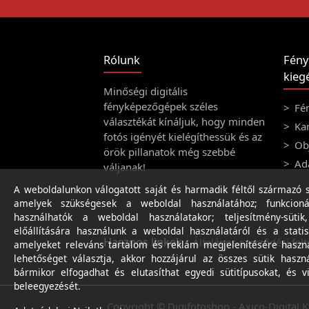
Rólunk
Fény
kiegé
Minőségi digitális
fényképezőgépek széles
Fé
választékát kínáljuk, hogy minden
Ka
fotós igényét kielégíthessük és az
Obj
örök pillanatok még szebbé
Ad
váljanak!
A weboldalunkon válogatott saját és harmadik féltől származó sü
amelyek szükségesek a weboldal használatához; funkcioná
használhatók a weboldal használatakor; teljesítmény-sütik
előállítására használunk a weboldal használatáról és a statis
Hasznos linkek
Általános szerződési felt
amelyeket releváns tartalom és reklám megjelenítésére haszn
lehetőséget választja, akkor hozzájárul az összes sütik haszn
bármikor elfogadhat és elutasíthat egyedi sütitípusokat, és v
beleegyezését.
Copyright © Digifotoshop - Axico-Digital K