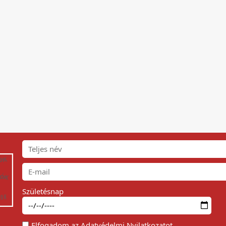
Születésnap
Elfogadom az
Adatvédelmi Nyilatkozat
ot.