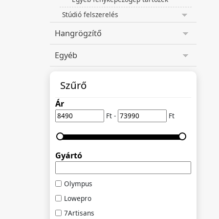
Stúdió felszerelés
Hangrögzítő
Egyéb
Szűrő
Ár
Ft -
Ft
Gyártó
Olympus
Lowepro
7Artisans