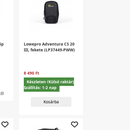
ép
Lowepro Adventura CS 20
III, fekete (LP37449-PWW)
8 490 Ft
Készleten (Külső raktár)
Szállítás: 1-2 nap
ő!
Kosárba