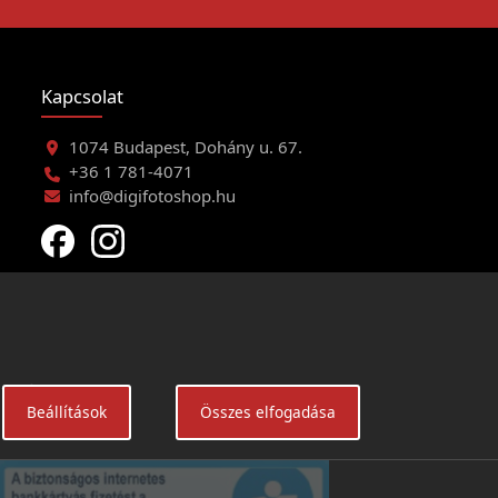
Kapcsolat
1074 Budapest, Dohány u. 67.
+36 1 781-4071
info@digifotoshop.hu
eltételei
Beállítások
Összes elfogadása