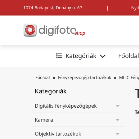
1074 Budapest, Dohány u. 67.
|
Nyi
Kategóriák
Főoldal
Főoldal
Fényképezőgép tartozékok
MILC Fén
Kategóriák
Digitális fényképezőgépek
T
Kamera
Objektív tartozékok