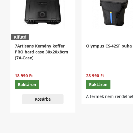
Kifutó
7Artisans Kemény koffer
Olympus CS-42SF puha 
PRO hard case 30x20x8cm
(7A-Case)
18 990 Ft
28 990 Ft
Raktáron
Raktáron
A termék nem rendelhet
Kosárba