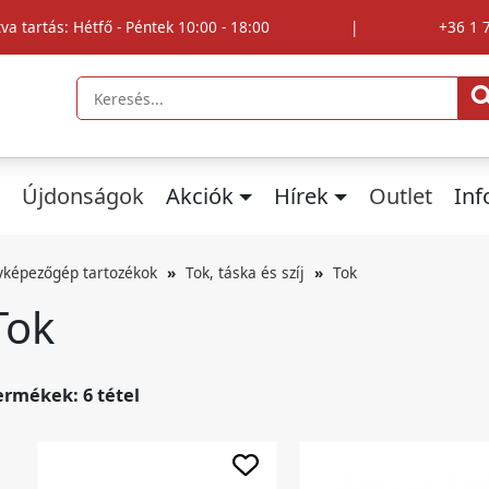
tva tartás: Hétfő - Péntek 10:00 - 18:00
|
+36 1 
Újdonságok
Akciók
Hírek
Outlet
In
yképezőgép tartozékok
Tok, táska és szíj
Tok
Tok
ermékek: 6 tétel