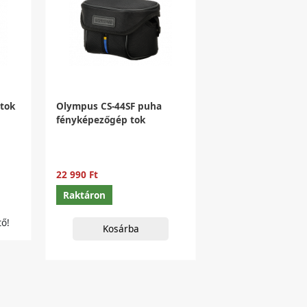
tok
Olympus CS-44SF puha
fényképezőgép tok
22 990 Ft
Raktáron
ő!
Kosárba