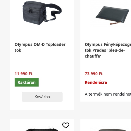
Olympus OM-D Toploader
Olympus Fényképezőg
tok
tok Prades 'bleu-de-
chauffe'
11 990 Ft
73 990 Ft
Raktáron
Rendelésre
A termék nem rendelhet
Kosárba