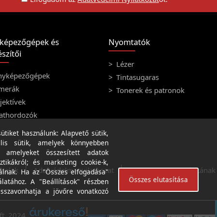
képezőgépek és
Nyomtatók
szítői
Lézer
nyképezőgépek
Tintasugaras
merák
Tonerek és patronok
ektívek
athordozók
tiket használunk: Alapvető sütik,
lis sütik, amelyek könnyebben
, amelyeket összesített adatok
ztikákról; és marketing cookie-k,
ételek
Adatvédelmi nyilatkozat
A weboldal használatának f
álnak. Ha az "Összes elfogadása"
Összes elutasítása
álatához. A "Beállítások" részben
isszavonhatja a jövőre vonatkozó
ft. 2024.