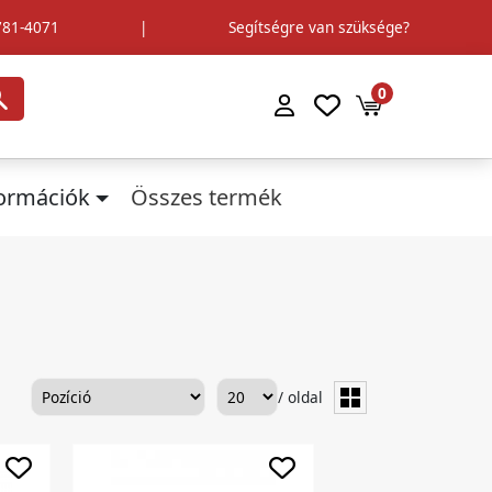
781-4071
|
Segítségre van szüksége?
0
formációk
Összes termék
/ oldal