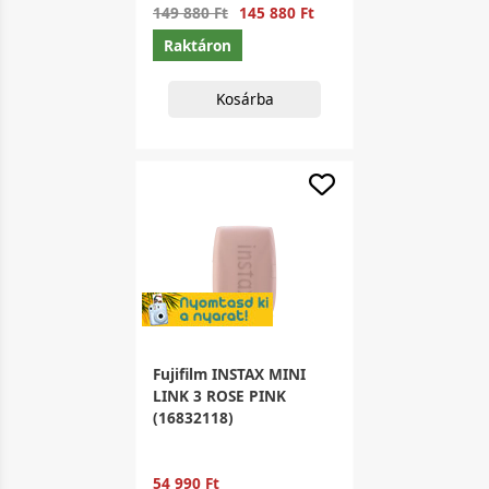
149 880 Ft
145 880 Ft
Raktáron
Kosárba
Fujifilm INSTAX MINI
LINK 3 ROSE PINK
(16832118)
54 990 Ft