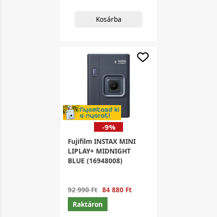
Kosárba
-9%
Fujifilm INSTAX MINI
LIPLAY+ MIDNIGHT
BLUE (16948008)
92 990 Ft
84 880 Ft
Raktáron