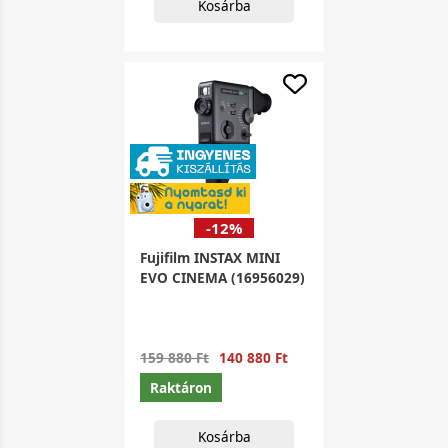
Kosárba
-12%
Fujifilm INSTAX MINI
EVO CINEMA (16956029)
159 880 Ft
140 880 Ft
Raktáron
Kosárba